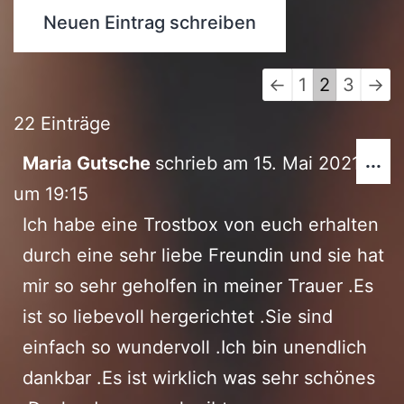
Navigation
←
1
2
3
→
der
22 Einträge
Gästebuchliste
Di
...
Maria Gutsche
schrieb am
15. Mai 2021
Me
um
19:15
ei
Ich habe eine Trostbox von euch erhalten
durch eine sehr liebe Freundin und sie hat
mir so sehr geholfen in meiner Trauer .Es
ist so liebevoll hergerichtet .Sie sind
einfach so wundervoll .Ich bin unendlich
dankbar .Es ist wirklich was sehr schönes