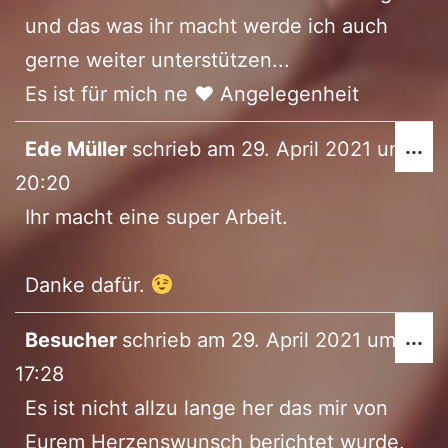
ei
und das was ihr macht werde ich auch
gerne weiter unterstützen...
Es ist für mich ne ♥️ Angelegenheit
Di
...
Ede Müller
schrieb am
29. April 2021
um
Me
20:20
ei
Ihr macht eine super Arbeit.
Danke dafür.
Di
...
Besucher
schrieb am
29. April 2021
um
Me
17:28
ei
Es ist nicht allzu lange her das mir von
Eurem Herzenswunsch berichtet wurde.