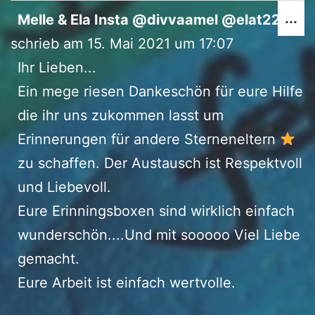
Di
...
Melle & Ela Insta @divvaamel @elat2280
Me
schrieb am
15. Mai 2021
um
17:07
ei
Ihr Lieben...
Ein mege riesen Dankeschön für eure Hilfe
die ihr uns zukommen lasst um
Erinnerungen für andere Sterneneltern
zu schaffen. Der Austausch ist Respektvoll
und Liebevoll.
Eure Erinningsboxen sind wirklich einfach
wunderschön....Und mit sooooo Viel Liebe
gemacht.
Eure Arbeit ist einfach wertvolle.