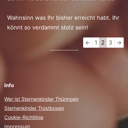
Wahnsinn was Ihr bisher erreicht habt. Ihr
könnt so verdammt stolz sein!
Navigation
←
1
2
3
→
der
Gästebuchliste
Info
Wer ist Sternenkinder Thüringen
Sternenkinder Trostboxen
Cookie-Richtlinie
Impressum