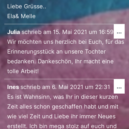
Liebe Grüsse..
Ela& Melle
Di
...
Julia
schrieb am
15. Mai 2021
um
16:59
Me
Wir möchten uns herzlich bei Euch, für das
ei
Erinnerungsstück an unsere Tochter
bedanken. Dankeschön, Ihr macht eine
tolle Arbeit!
Di
...
Ines
schrieb am
6. Mai 2021
um
22:31
Me
Es ist Wahnsinn, was Ihr in dieser kurzen
ei
Zeit alles schon geschaffen habt und mit
wie viel Zeit und Liebe ihr immer Neues
erstellt. Ich bin mega stolz auf euch und