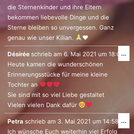
die Sternenkinder und ihre Eltern
bekommen liebevolle Dinge und die
Sterne bleiben so unvergessen. Ganz
genau wie unser Kilian.
♥️
Di
...
Désirée
schrieb am
6. Mai 2021
um
18:05
Me
Heute kamen die wunderschönen
ei
Erinnerungsstücke für meine kleine
Tochter an
Sie sind mit so viel Liebe gestaltet
Vielen vielen Dank dafür
Di
...
Petra
schrieb am
3. Mai 2021
um
14:58
Me
Ich wünsche Euch weiterhin viel Erfolg