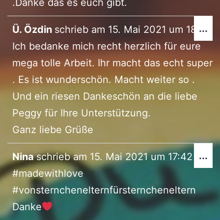
.Danke das es euch gibt.
Di
...
Ü. Özdin
schrieb am
15. Mai 2021
um
18:32
Me
Ich bedanke mich recht herzlich für eure
ei
mega tolle Arbeit. Ihr macht das echt super
. Es ist wunderschön. Macht weiter so .
Und ein riesen Dankeschön an die liebe
Peggy für Ihre Unterstützung.
Ganz liebe Grüße
Di
...
Nina
schrieb am
15. Mai 2021
um
17:42
Me
#madewithlove
ei
#vonsternchenelternfürsterncheneltern
Danke