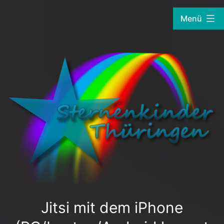
Zum
Menü
Inhalt
springen
Sternenkinder-
Thüringen.de
Jitsi mit dem iPhone