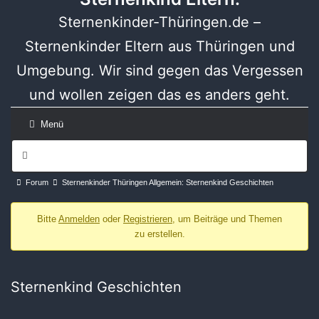
Sternenkinder-Thüringen.de –
Sternenkinder Eltern aus Thüringen und
Umgebung. Wir sind gegen das Vergessen
und wollen zeigen das es anders geht.
Menü
Forum-
Navigation
Forum-
Forum
Sternenkinder Thüringen Allgemein: Sternenkind Geschichten
Breadcrumbs
Bitte
Anmelden
oder
Registrieren
, um Beiträge und Themen
-
zu erstellen.
Du
bist
hier:
Sternenkind Geschichten