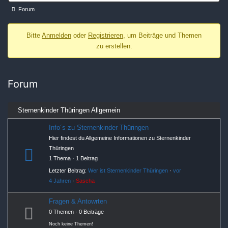
Forum-
Forum
Breadcrumbs
Bitte
Anmelden
oder
Registrieren
, um Beiträge und Themen
-
zu erstellen.
Du
bist
hier:
Forum
Sternenkinder Thüringen Allgemein
Info´s zu Sternenkinder Thüringen
Hier findest du Allgemeine Informationen zu Sternenkinder
Thüringen
1 Thema · 1 Beitrag
Letzter Beitrag:
Wer ist Sternenkinder Thüringen
·
vor
4 Jahren
·
Sascha
Fragen & Antowrten
0 Themen · 0 Beiträge
Noch keine Themen!