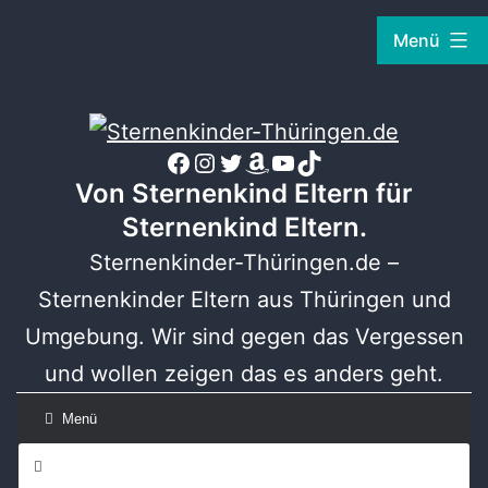
Zum
Menü
Inhalt
springen
Sternenkinder-
Thüringen.de
Sternenkinder-Thüringen.de auf Facebook
Sternenkinder-Thüringen.de auf Instagram
Sternenkinder-Thüringen.de auf Twitter
Sternenkinder-Thüringen.de Amazon Wunschliste
YouTube
TikTok
Von Sternenkind Eltern für
Sternenkind Eltern.
Sternenkinder-Thüringen.de –
Sternenkinder Eltern aus Thüringen und
Umgebung. Wir sind gegen das Vergessen
und wollen zeigen das es anders geht.
Menü
Forum-
Navigation