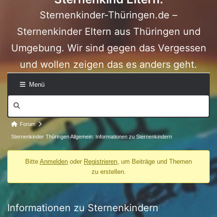
Sternenkinder-Thüringen.de –
Sternenkinder Eltern aus Thüringen und
Umgebung. Wir sind gegen das Vergessen
und wollen zeigen das es anders geht.
Menü
Forum-
Navigation
Forum-
Forum
Breadcrumbs
Sternenkinder Thüringen Allgemein: Informationen zu Sternenkindern
-
Bitte
Anmelden
oder
Registrieren
, um Beiträge und Themen
Du
zu erstellen.
bist
hier:
Informationen zu Sternenkindern